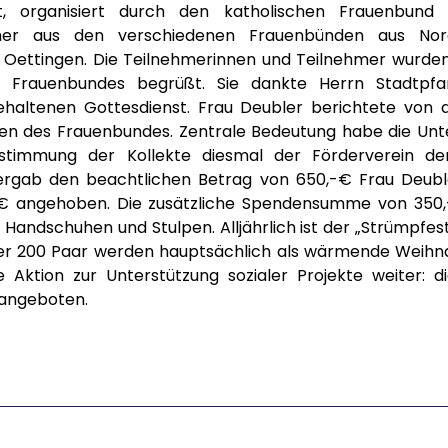
hrt, organisiert durch den katholischen Frauenbun
mer aus den verschiedenen Frauenbünden aus Nor
n Oettingen. Die Teilnehmerinnen und Teilnehmer wurden
s Frauenbundes begrüßt. Sie dankte Herrn Stadtpfar
haltenen Gottesdienst. Frau Deubler berichtete von d
en des Frauenbundes. Zentrale Bedeutung habe die Unte
estimmung der Kollekte diesmal der Förderverein der 
e ergab den beachtlichen Betrag von 650,-€ Frau Deub
-€ angehoben. Die zusätzliche Spendensumme von 350
Handschuhen und Stulpen. Alljährlich ist der „Strümpfe
er 200 Paar werden hauptsächlich als wärmende Weih
Aktion zur Unterstützung sozialer Projekte weiter: d
 angeboten.