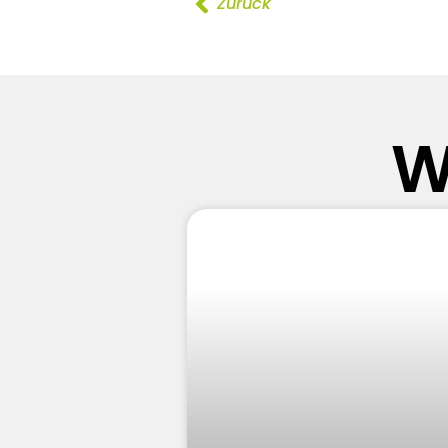
Zurück
W